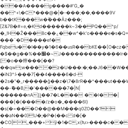
���A����g����#'G_�
��^+\�C*���@�|�-���;��,����9V
b��tK���w�ٚ���Äz���;
[Z&7B�#=e,�Kd������k~3��PQ��^p/
�_!H�Ž���8c��ۼ��w^�k'o����e�s�Q+�Х�
���`�D����ef�
Fqbeu��I��y�1ִ�6��usR��bKE��[O�cz�
�$��g��%��׼�~J�����������ܲ��lr�~��ȏ�3����+�unZ��0���%\�A����6P�9���������r��������v������ܖ���1{3Ĳ�&Rj!X��Hp�v�կ�?]��&
[ �o��䗿���[��?
��qw;w����z�U���:�;��J6��W�
�iN3^ܽ>���7[��4����6�d-
�2s�"�_r�����ǧ��z�\7�8rR��^���ut���
��-ޮ��B,�'������7�|N|
������nA}͢)��7�L��� ��l��|
���[�{���l�/z�o�_����6l}
�s{�=���O��@��M���q0ZO��?
��aN��0}U�;�P�(��c d�[�
�CO|_���+ ŷ�1�C,x{Խ>����c��