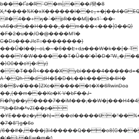
b���Ґa�R`O�m|;���/奱�8
X,*����%K�xX������I��cۊ=�j��4�GEQ����S
#�4ܵ��+ϗ�`�۠pR���M]j�x1` ��-
vA6�ds��H����_��m���<���|0��Q}
�F�2�u��/O�@����М'I�
C�Ds���J!cT::��������}
���Ũ�I��j~oL�~�6��Է+dܭ���W�k��[� T
���Y�W������T�Ǜ��'�Ϊ�D�"W_�;��
�)O0��oYj�:!y}
� �T��Ȑ<����X{ybi����4�����d=�M��7d�+h#B٫]��ͼ�s
A ˡ�Qh-�ddH�$�D�Ł��k�­��٥�4H�
8�$v�ͯ���]ZXc������t�X�6RwinDoa
��,{��m���Ke�K V�bF��J-
Fi�Pg��y����7��iM���,��W�jְ���H4�
"*jb�6h�*vZ{��p�
�YE���z�y�h}=��el�����Ʋ�"��%�R
�7�8"}g�6o
/6��#�,���j3i4�����Q���o8{G��
�'�L�Ew�m�^