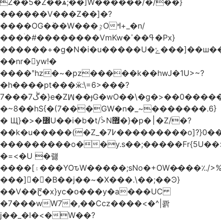
Z��5�Z��ѧ;��]W������/�/��}
������V���Z��]�?
����OG�߭��W���ٷOߞ+_�n/
���ۛ�#��������VmKw�ߟ��ߴ�Px}
������+�g�N�i�u�����U�ݻ���]��ш������vb}
��nr�yw!�
����ʺhz�~�pz�����k��һwJ�1U>~?
�h����pt���ӝ:\=6>���?
7���7ڴ�}e�Zꟽ��ɟG�wO��\�g�>��0�����%��Gɸ�V_�l�ۧ7# �ib���4Eyh�ڭ��w��2>�=�<��v{��i��|
�~8��hS{�(7���GW�n�_~�������.6}
� Щ}�>�߼U��i�b�t/۟>N޿�}�p�׀�Z/�?
��k�u�����(�Z_�߇7���������o]?}0��7/
���������o��y.s��;�����Fr{5U��
�=<�U �럟
����[۽���YOԏW�����;sNo�+OW�̷���؉/>%��݌ޞ5��@�z^ޝ������˱�h/7֧7�����O�|
���]��B��j��~�X���.\��;��Ͽ}
��V��ޫʗ�x}yc�օ���y�a���UC
�7���wW7�,��Ccz����<�^|콹
j��_�l�<�W��?