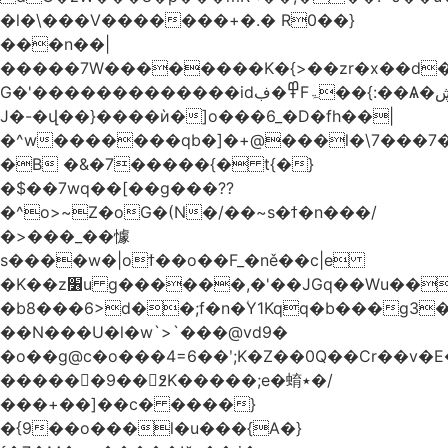
�l�\���V�������+�.� R0��}
���n��|
�����7W��������K�{>��zr�x��d���
G�'�������������id߾�ڣFۃ��{:��Ѧ�ڜ�^ZR��:7GG�����k�7�ew�Kv��g�lZ���c{$y�7OR���I�?
J�-�վ��}����ѝ�]o���6_�D�fh��|
�^w�������qb�]�+@���l�\7���7�&
�B �&�7�����{� t{�}
�$��7wq��[��g���??
�^o>~Z�oG�(N�/��~s�ϯ�n���/
�>���_��懅
s����w�|oϯ��o��F_�ně��c|e
�K��z׶u g������,�'��JGq��Wu����ƾd#z������W���m;�>���_!P���&ʚ
�b8���6>d��;f�n�۠Y1Kqq�b���g3��޽���~�J
��N���U�l�w`>`���@vd9�
�o��g@c�o���4=6��ʹ;K�Z��0Q��Cr��v�E��+��tVo
������9��߶K�����;e�蜟٭�/
���+��]��c� ����}
�{9��o���l�u���{A�}