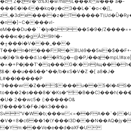
�c Z�ɀV�"d%X(�w?h8iL���X w��� a�-
���E�l�4��kq�y�c 3��L�`�o<�j]_
z.,�3de���i�z�T�����T\Ud�Ȕ�Ry
�n�]~C����vl-
eM���Du��``�lԩ�bi��S�9�/Z����=+
���ѥ�p�gÅ29Þ!�-
�݆+���i�V���_���
T���n�h���FR�8Uė9��5ɴi�$��F+
u�)l�1k���d.\o��R%g�~@�P,i��ƣ�mpL!#a:e
�=�+P�j��T'�q���G�:�n)ƚщ���
㤓�: ��u��&��^��/b� xS�V�Z �[ a8�J�
L#��I�����P
ՙ9���wr�Z��$���u��5�I�4S
to���2�s���8�'�Ks�^�B��C)���h(�
�U� 2��wc5� {:�����O&
{f����%�F�J�k3���a
Sv"V�W�b;���w <=��FA��`�)�
�V�=8�c6��1�\Y���l3D���N��AQ�jy�
�Ym:���Ve�e��d�əXF�U