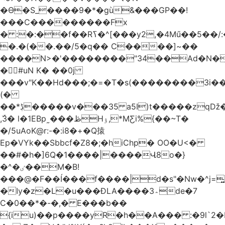
�Ѳ�S_����9�*�gù&���GP��!
���C���������Fx
� :�:��f��Rߖ�^[���y2,�4Mű��5��/:�����6�
�.�(��.��/5�q�� C����]~��
����N>�'��������"34��Ad�N���
�#uN K� ��0j
���v"K��Hd���;�=�T�s(��������3i�
(�
��*ڋ�����v���35 a5I)t�����zqǅ�^��[�E��Q؝1��k���
,ۜ3� l�1EBp˷���ڟHۉ,*MƸi%{��~T�
�/5uAoK@r:-�:i8�+�Q㨬
Ep�VYk��Sbbcf�Z8�;�hiChp� OO�U<�
��#�h�]6Q�1����|����Վ8o�}
�^�ٸ��M�B!
���@�F��Í���f����|d�s"�Nw�^j=͍)
�Iy�z�L�u���ĐLA����3؞de�7
C�0��*�-�,� E���b��
{iu)��p����yR�h��A��� :�9l`2�