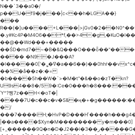
N��`3��a0�/
p��U�f9�j���|c<��h�LGA��}
���
R��{�]u���� +L���|>jGv0�2��N0^��
�.y#Kc4P�M4O6��*f,��>4�g,�KuO�l��
��@��Wd���+�����
��ŚD�md7�~�B�&Q���O���ȫ��"����
���� �N9�J���A?
�l�����0['�ީ_�ߜ�a��6��)��0hhṙ��vx^c�>A�2�EA�
��%�å��z�:�=
�b����5h��W�`>�M�t"�&��o�zT�kn?
U9s4��8�/59�:Ce�0���h�8���:�
Ύ^?쪵7z��H<�oΤ�|
����7U�c��c�v�S&�ң�+�g������:��
�/
���7����iH;�HvP�D���Ҥ����h���g4
|��a����$Xyn�M�������� y�m���0]
[+_������9Q�n�D�J2��i�ر��3�����G��Q�c?