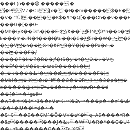
���L(n���@|�����:�
�PMZ�Co[x�r�l��m�����$�R�
�V�ٵfȔ(.����K$�#ꛋ�Q[���Ch��v���F�gC#�!
���G�[��0-
�Mh�(yX��D#.�j��E</&��`E(NȮ*հ��c�
k���m�JN�1���l�̓:u��:�0�5r��W�_�2
��V�a��S<�&Я8�Y�j���Px�si,�
�����F�/
����P�k�Z�B��;f�t$�y'�t�Q.�>�Vち
��Ėf��'js'�9q_�cadD����L�!
�_�<����ط"���zM�����F�
�Mk1��|X)�:�^I@��C��QR[I �3�p��
ꊗ�����@xvƱ=J�d�>y�rpwR+��t!
��{�1�4gפ}
�wR4�ȇ*{��nMa+�2v���p�<�n^�uM
(��4�jU��d��
�$~0��9��CM`�Ŏ�MV�aY�q~A6����*R�r
�&c��������͙]�&ئ�WU�R�*��Q�U44�� w&-}A�S���pE"K���[�
��+n%�.�����O��Ta"XS!