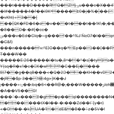
���t����D����R'Q�Zj؃u���e�X��4?
�I#�����4�ř��i9K˂����Է0�j�%�|��(
�vKht)+3��[
��[QK�FD�6�e�v���t���t��1K\�,�
�8�� O� �#[�cc�
ݾ���v�Ed�CIq�~g���'��^%JߵǸeO7�I��qmG��
�C&f}
���n�����'v:^E}O��q�*Ep�� )��[��F
T���W��
�����E:26�����i�tu�,ײ8��^�s[�ty}a����ǉ��<���<�
Y{sq�R�x1�c�񛍜K�w1�C��Ej����
9)7��g��qB���<�Q�2Ɔ���KH��vD2
�jR�$p 3�� 1褪:4g>]K��J
;����+:_��:bq�6<��R@�,���W�����رleh΃'��>�n�]�L�_.&��^�YR��M��q��ݴ�/
�A��V5��G!
���`�∴���ߐ�g�p��ql��������N�Lm����͖v$�f��u�C��j���
��� ���tX�l�� �:���Zd��l`[y�r}
<�O�� �k|UA�1�dE&�B��ٱz�5V�!