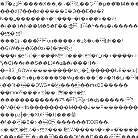
�7֟�zǭ����X��,�~�7_��G�μ��͞�M��
���z}7�
��z�����6�O��E�s�?
N��_������5�ll.���-�(�x��>��z}
�{�� '�N��M�5�F��;@ֺ.!I�^��s�\���
��?
���2j~���on����<�z8�o�}jH��/
�G/W��X�0z/�{�nR
���u�u[�~���Mp���O�n_n�+����uo"
Ԇ�Gi��r��S��L@�z&�/���H�}
�~8S'_GOwV��������чo_.�{_�����U8��;u{����٣�,��/][o�k
oN���l^n�p�8���S�Wg��r��ꛦ�<�N�Ln��
{��1t���OWG=������msѺS�����|
��mno۫?���V��Lޮ��6�
������������7߯>�?yH�ds�����{ ?
�՛v�{�~1b��������M���J��P�����������ܾ��߬��_u�Y���ߜ��lMߵ�u�ן�������B���5
���pz|�v�X0t�t[���荤}
�\���6�>�O������TXXR��.
<�j��s�<z���JW����s�>�=�̽����
C��a��z������QV��D���z�ֻ����ʌY_ٹ1y��9߶�ם�R�