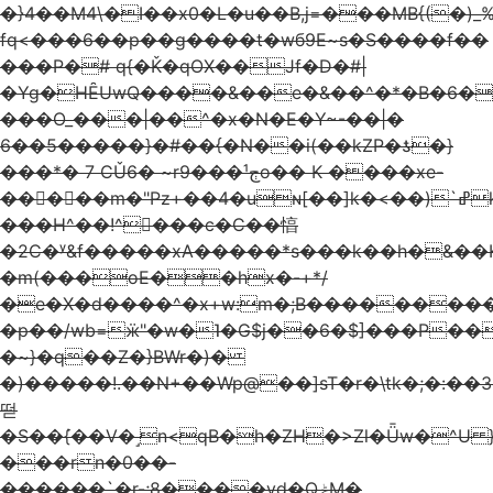
�}4��M4\�I��x0�L�u��B,j=���MB{(�)_%Bׯ�:�rR��6D�gHB�1Cˎӡ�k
fq<���6��p��g����t�wб9E~s�S����f��
���P�# q{�Ǩ�qOX��Jf�D�#|
�Yg�HȆUwQ����&��e�&��^�*�B�6�
���O_���|��^�x�N�E�Y~-��؜�|
��#�{�����5��6{�N��i(��kZP�ƾ�}
���*� 7 CǓ6� ~r9���¹ڄo�� K ����xe-
�����m�"Pz+��4�uɴ[��]k�
<��)`ߝk4RǦ��8�,%r�K��6
���H^��!^���c�C��㥫
�2C�ʸ&f�����xA�����*s���k��h�&��K
�m(���оE��hx�-+*/
�e�X�d����^�x+w:m�;B���������
�p��/wb=ӝ"�w�˥�G$j��6�$]���P��R
�~}�q��Z�}B
Wr�)�
�)�����!.��N+��Wp@��]sT�r�\tk�;�:��
떧
�S��ܰ{��V�˼n<qB�h�ZH�>Zl�Ǖw�^U 
���rn�0��-
������`�r-;8����vd�QݲM�