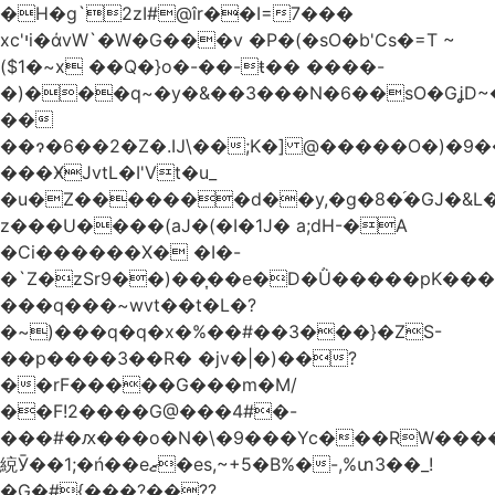
�H�g`2zI#@îr��I=7���
xc'יi�άvW`�W�G���v �P�(�sO�b'Cs�=T ~
($1�~x ��Q�}ο�-��-ŧ�� ����-
�)���q~�y�&��3���N�6��sO�GʝD~�G
��
��ɂ�6��2�Z�.Ĳ\��;K�] @�����O�)�9���W��v��v6p
���ӾJvtL�I'Vt�u_
�u�Z�������d��y,�g�8�֜�GJ�&L
z���U����(аJ�(�I�1J� a;dH-�A
�Ci������X� �I�-
�`Z�zSr9��)��͎��e�D�Ǜ�����pK����
���q���~wvt��t�L�?
�~)���q�q�x�%��#��3���}�ZS-
��p����3��R� �jv�|�)��?
��rF�����G���m�M/
��F!2����G@���4#�-
���#�ԕ���o�N�\�9���Yc���RW���
綂Ӯ��1;�ń��eޒ�es,~+5�B%�-,%տ3��_!
�G�#{���?��??