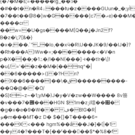
{�7�M�s;=�����!ğ_��:i�
�#��t�n�Rۀ4���Խ�z����GUun�_�;yÌ����M�5������ @�Mνңv��?
�7��t��@8�]w�G�����]ϲ7�ޣe)���M�)�#��RrH?
����cr
��w=�U�gs����M[Q��ʝ�Jn2f?
B�z�\;7[&�}
�x�;��.`"_�Io,��xӵ�R\U��JK�9/��IJ�}?
�Rh���A)Ww�=;�������<�V�n
p�X�|��;�ߑ1�/I��N{���]⥽��t!r�\]!
�u{/='��z��M�{��nԛ^�|
��6�����>(}�?Hn?
�X��ڨ�\��[����6I���������-
��Q�@�l՛�O/
�S}t~z~�1;yM�)J�y�V�zw��W���� 8v笧
�v�
��݌�7���HGN $1m�zݫl璫��׏�
�g�x�e�9�W�� ڣ�B!G�R|
ܤ�m���MT�z D� $�[]�T����6=
���X <��� hgm%��ǻ��J
�]�{|�1
��y4�?���T�[��ʳ����ٕ�$*�%8�f