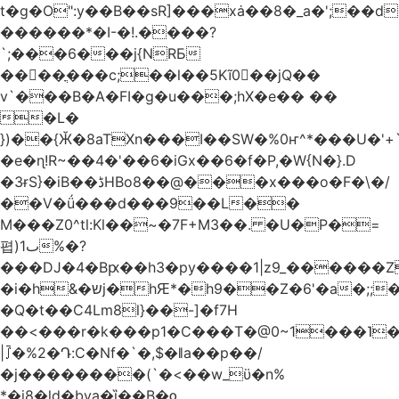
t�g�O":y��B��sR]���xȧ��8�_a�';��
������*�I-�!.����?
`;���6���j{NRБ
��򠋖��ֳ���c;��l��5Kĩ0��jQ��
v`���B�A�FI�g�u���;hX�e�� ��
�L�
})��{Ӂ�8aTXn���I��SW�%0ҥ^*���U�'+`
�e�ɳ!R~��4�'��6�iGx��6�f�P,�W{N�}.D
�3ɍS}�
iB ��ڈHBo8��@���x���o�F�\�/
��V�ǘ���d���9��L��
M���Z0^tl:Kl��~�7F+M3��. �U�P�=
폅)ٮ1%�?
���DJ�4�Bԗ��h3�py����1|z9_������Z
�і�h&�שj�hԘ*�h9��Z�6'�a�;;�m`%Y�iHDֶ�-
�Q�t��C4Lm8l}��-]�f7H
��<���r�k���p1�C���T�@0~1���˥�N�skC�BB��T�:��b6��;
|⨜�%2�Դ:C�Nf�`�,$�ǁa��p��/
�j��������(`�<��w_ϋ�n%
*�j8�ld�bya�ȉ��B�ƍ