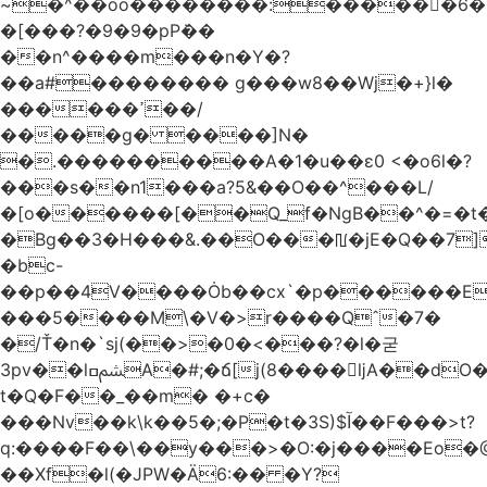
~�^��oo��������:�����￾�6�
�[���?�9�9�pP݁��
��n^����m���n�Y�?
��a#�������� g���w8��Wj�+}l�
������ߴ��/
�����g� ����]N�
�.����������A�1�u��ɛ0 <�o6l�?
���s��n1���a?5&��O��^���L/
�[o������[��Q_f�NgB��^�=�t�
�Bg��3�H���&.��O���ꡃ�jE�Q��7]
�bc-
��p��4V����Ȯb��cx`�p������E
���5����M\�V�>r����Q
ˆ�7�
�/Ť�n�`sj(��>�0�<���?�l�굳
3pv��lﴨߛA�#;�ճ[j(8����򉢔ǉA��dO���n 9�i���yY��$�r�n�y�W��܅
t�Q�F��_��m� �+c�
���Nv��k\k��5�;�P�t�3S)$آ��F���>t?
q:����F��\��y���>�O:�j����Eo�@
��Xf�l(�JPW�Ä6:�� �Y?