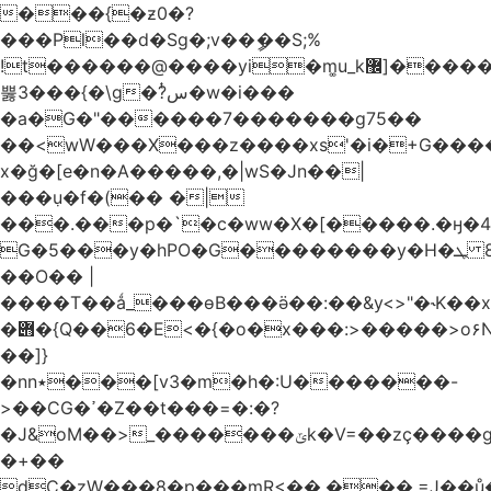
���{�ƶ0�?
���Pl��d�Sg�;v��ީ��S;%
!t������@����yi�m͚u_k޼]�����q�~\��b��
뿛3���{� \g�?ͭس�w�i���
�a�G�"
������7�������g75��
��<wW���X���z����xs'�i�+G���
x�ğ�[e�n�A�����,�|wS�Jn��|
���ٜu�f�(�� �|
���.���p�`�c�ww�X�[�����.�ӈ�4���6q�Gg�UNq�ؽ��
G�5���y�hPO�G��������y�H�ܛ 8�G�
��O�� |
����T��ǻ_���ɵB���ӛ��:��&y<>"�˞K��x
�݋�{Q��6�E<�{�o�x���:>�����>o۶N��T�(!
��]}
�nn٭���[v3�m�h�:U�������-
>��CG�ߴ�Z��t���=�:�?
�J&oΜ��>_�������ݶk�V=��zç����go��[`k��X�����#���Ф���G�z��0��h�|?
�+��
dC�zW���8�p���mR<��,���.=J��ů