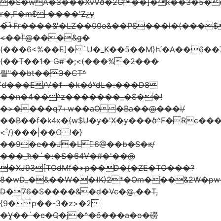
�S�wA�3���XvVծ�2G��]�k��3�5�c
r�,F�m$ ����'Z¿y
�͡+Fr����&'�LZ��00o&��PS���i�(���
<��֒!'@���&g�
(���6<%��E]� `U�_K��5��M}h.́�A��6�
(��T��1� G#'�;<(���%�2���
릩"��bt��Э�CT^
ˈd���E/V�f~�k�όʸdL�:���D8
��n�4��^z�������_�S��!
�>����q7+w��aO �Ba��@���i/
��B��f�k4x�{w$U�y�'X�y���ծ^F�Rc���
<˚/)���|��O !�}
�
�9�e��J�L6@��b�Ѕ�ԟ/
���_ћ�`�:�S�64V�#�'��@
�XJ93[TOdMf�>p��D�{�ZE�TΟ���?
8�wD_�&��W��˧K̴)2*�Om���&2W�p
D�76�S����&�d�Vc�@.��T,
{9�p��-3�z>�2
�Ɣ��`�c�Q�j�^�ő���a�o�磱