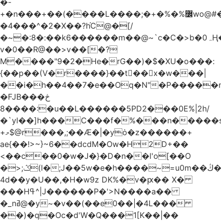
�-
+�n���+��(����L����;�+�%�%߼wo@#�.�
�4���^�2�X��?h֬C@�[/
�~�:8�:��k6������m��@~`c�C�>b�0ہҢ�/(�����[��M�E�R�S�[؞
v�0��R@��>v��[�?
M����"9�2�He�rG��)�$�XU�o���:
{��p��(V�r����}��t񗿛�� x�w���|
��i�h��4��7�e��Oq�N"�P�����
�FJB�څ��
����8:�u��L������5PD2���0E%|2h/
�`yl��]h���C���f�%���n�����s�t 
+މ$@r���,;��Æ�|�yȯ�z������+
ae{��!>~}~6��dcdM�Ow�H2D+��
<��c��0�w�J�}�D�n��l'o[��O
�>;ݣ(l�;J��5w�e�h����~=u0m��ڭ���r�P����2�
4d��y�U��,�H�w9z DK%�v�ԗ�� X�
���Hߟ^|J������P�'>N����a��
�_nߥ@�y~�v��(��e0��|�4L���
��)�q�Oc�d'W�Q���1[K��|��