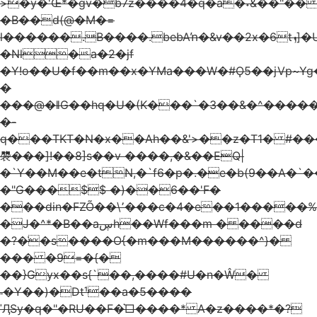
>�y�'Œ*�gv�b7z����4�q�a�˖&��"�� 
�B��d(@�M�=
l������.B����.bebAŉ�&v��2x�6tܙ]�U|
�Nl�a�2�jf
�Y!o��U�f��m��x�YMa���W�#Ϙ5��jVp~Yg
�
���@�ǁG��hq�U�(K���`�3��&�^����
�-
q���TKT�N�x��Ah��&'>��z�T1� #��
褜�� �]!��8]s��v ����,�&��EQ|
�`Y��M��e�tN,�`f6�p�.�e�b(9��A�`�
�"G���$$ �)��6��'F�
���din�FZÕ��\՚���c�4�e��1�����%
�J�^*�B��aڛh��Wf���m � ����d
�?�̇�s����O{�m���M������^}�
��� �9=�{�
��}Gyx��s{`��,����#U�n�Ŵ�
˗�Y��)�Dt¹��a�5����
ˈӅSy�q�"�RU��F�͛□����* A�z����*�?