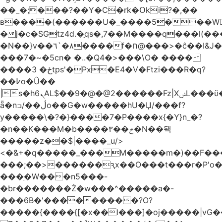
��_�;���?��Y�C�rk�Օki?�,��
в����(������U�_����5���W
�j�c�SGtz4d.�ַqs�,7��M����q���l(�
�N��}v��٦`�۸����f�ח@���>�ĉ��I&J�-
���7�~�5cn� �..�Q4�>���\Ο� ����
����ځ� 3tps'�Px�E4�V�Ftzi���R�q?
��߇o�Ȗ��
|s�h6ܢAL$��9�@�@2������Fz|XݾL���ϋ���o�/
ǟ�nڷ��/ߏo��G�w�����hU�Џ/���f?
y�����\�?�}����7�P����x{�Y}n_�?
�n��K���M�b����۳��ݗ�N��돽
�����z��$|����_u/>
<�&+�q�����_���M�����m�)��F���
���;��>������
ԇx��O���t���r�P'o
���ַ�W���n5���-
�br�������Ż�w���^�����a�-
���6Β�'���������?O?
�
����{����{[�x��l���]�oj�����|vG