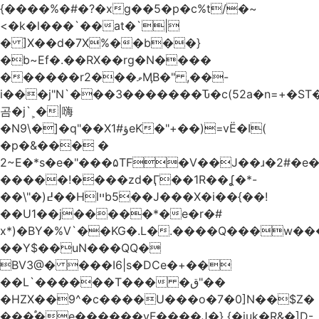
{����%�#�?�xg��5�p�c%t/�~
<�k�l���`��at�`|
� ]X��d�7X%��b��}
�b~Ef�.��RX��rg�N����
������r2���ވӍB�" ,��-
i���j"N`���3�������Ԏ�c(52a�n=+�ST�
곰�j`˲�|嗨
�N9\�]�q"��Xؤ#1eK�"+��)=vË�I(
�p�&��� �
2~E�*s�e�"���۵TF�V��J��ɹ�2#�e
�����!����zd�Ӷ��1R��ʆ�*-
��\"�)߄��Hlײb5��J���X�i��{��!
��U1��j�����*�e�r�#
x*)�BY�%V`��KG�.L�.����Q���w�
��Y$��uN���QQ�
BV3@� ���I6|s�DCe�+��
��L`������T��� �ق"��
�HZX��9^�c����U���o�7�0]N��$Z�
���֠�e������vF����J�} {�juk�R&�]D-