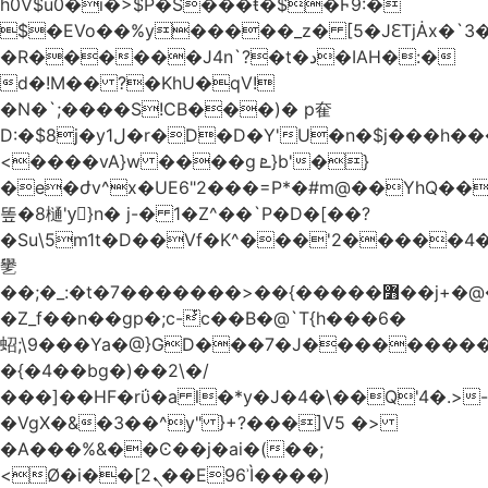
h0V$u0�i�>$P�S���ŧ�$�Ϝ9:�
$�EVo��%y�����_z� [5�JԐTjȦx�`3
�R������J4n`?�t�د�IAH�:�
d�!M�� ?�KhU�qV!
�N�`;����S!CB���)� p㚝
D:�$8j�y1ل�r�D�D�Y'U�n�$j���h�����*xU�t�oc[*2���H�������%�\+o���zعC7o+
<����vA}w ����g ܧ}b'�}
�e�ժv^x�UE6"2���=P*�#m@��YhQ��
똪�8樋'yٕ}n� j-� 1�Z^��`P�D�[��?
�Su\5m1t�D��Vf�K^���'2�����4�
㐦
��
;�_:�t�7�������>��{�����߻��j+�@�&����'��n���`�S~�-
�Z_f��n��gp�;c-ͭc��B�@`T{h���6�
蛁;\9���Ya�@}GD���7�J���������
�{�4��bg�)��2\�/
���]��HF�rΰ�a l�*y�J�4�\��Q'4�.>-
�Vg
X�&�3��^y" }+?���]V5 �>
�A���%&��Ͼ��j�ai�(��;
<Ø�i��[ܢ2��E96ʾÌ����)