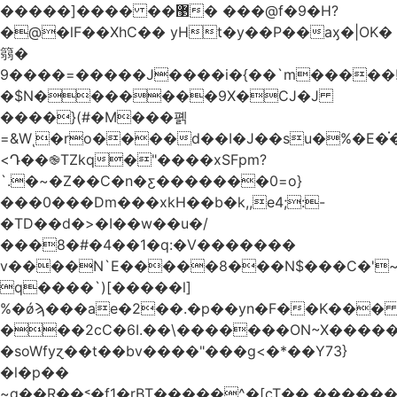
�����]���� ��޳� ���@f�9�H?
�@�lF��XhC�� yHt�y��P��aӽ�|OK�
篛�
9����=�����J����i�{��`m�����
�$N�������9X�CJ�J
����}(#�М���폙
=&Wͺ�ro����d��I�J��su�%�E�֗�
<Դ��֎TZkq�"����xSFpm?
`.�~�Z��C�n�ƹ�������0=o}
���0���Dm���xkH��b�k,,e4;:-
�TD��d�>�I��w��u�/
���8�#�4��1�q:�V�������
v����N`E�����8���N$���C�'~
q����`)[�����l]
%�ǿϡ���ae�2��.�p��yn�F��K��
���2cC�6I.��\�������ON~X�����
�soWfyɀ��t��bv����"���g<�*��Y73}
�l�p��
~g��R��˂�f1�ٟrBT�����^�[cT��,������