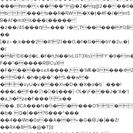
���Nm�<��ܺ��^@�2�q@2����6
b  ���s��R�RW�X�ț�#F�/�m5
B�Af�mXs���(�����
�z��/מ���45=���`t�,T�����٣G$��.vǺ��m
��
]�z~�,k���2�81Z{��O,�f�G��bY�2u.�}
�/
�&D6�d�L.�f�h,N��IvLGT3Xo}FY'�9�
F��"�����R@CuX
�F�����oxA����,�1Ѭ�0���4ZH���>�dk0ڌ{���n��f�s7�����M���:�r���=�
�ǜ�A �h�g��":�L��w�
��xyU�x���Xч�D�:�X�d�b` ���!
���L�F��\ً� �lj���|-(%�\F���J�'X�'t
�a_h�ze�F���' x��
��܅BCA���N�ઉ��r���O1}�
�b� Q�|��?6���^���
��4��Wn�0s��A��+�G�@J�|��Ƶ!
��RA�8%�@�T跂