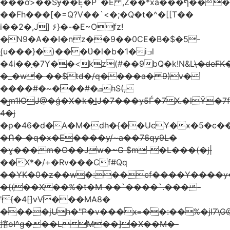
���ơ>�̚�Sɏ��ܱE�P`�Ε ,Z��*xa���ף���N��Nd��()$��]�k���%L���4�O�u����Qf���������h���N˥��(`�j��7.�X����gD��,,
��Fh���[�=Q?V��`<�;�Q�t�^�[[T��
i��2�,J] ۶}�-�E~Ofz!
�N9�A��Ι�nz��9��0CE�B�$�5-
(̪u���}�)���Ʋ�l�b�1�iߏl
�4i��̖�7Y��<kz(#��9bQ�k!N&L
\�deFK
�_�w� ��$td�/q����a� 9)v�
����#�~���#�ܒhS(,
�̺m1ЮJ@�ǵ�X�k�̲lJ�7���
y5Ѓ�7 X.�lȲ�
̐4�j
�p�46�d�A�M�dh�{��UcY�x�5�c��
�Ո� �q�x�E����y/~a��76qy9L�
�ɣ���m�O��Jw�~G $m-�L���(�j|
��X*�/+�Rv���Cf#Qq
��YK�0�z��w�:��cf����Y����y
�{(��X ��%�t�M ��`����`.���-
'{�4[]vV���MA8�
����jUh�"P�v���x=��:��%�jl7\
捾oI^g���LM��]�X��M�-