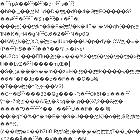
� rpA����dޟs�
�h9�؃��MI1d�D�,�d0�4�GEQ����S?
��#��S|r��+��
���)��k^�$�E�f/�K�4�"�M�qb(��p
1N�K�,H4�gNG.6�2�N�p0Q
�IsWK� XC,�b�IUuh���U�p�ďy�.CW
(P�HS����?��/?_>�}>e/
�U7Cp^���u�,�=���%2�{����
ƖIl��ŁvZ�l����m,Œ�|
�S�,@.���Ѣ��m��z=H���;k����ܟ���x��]^X���M�
�6�`�F�Jp���c��F�� �Cް�ԍ羷
�T��w�t`~��VS}
�C~�E���33�Qg���~":�Ok6t�±���
ȳ*�-Za!���A5 �&cg�� g��}X\2��&�
����"9�^��_ ��U��F� ��l㚂
��:�gY�%�^�h�E�r�9�U���K)�o�$1
��*%,
(c��r�d��b7tlՈ:R¼���ީ�� T��_�o���
<97��Ã��� �V����`t�N