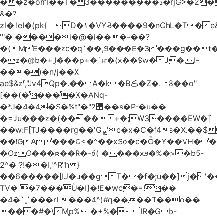
��z�omI��T� 3���������ڊ�rjG>�2��t
&�?
zl�.!eI�(pk{ D�۱�VYɃ����9�nChL�T�e&�+Qٳ�t:
'"� ����i�@�i���-��?
�(ME���zc�q`��,9���E�3���g��t
�z�@b�+܂Į���p+�`ҥ�(x��$w�J�,I-
���)�n/j��X
ae$&zʳ,"Jv4Qp�.��A�k�Bڪ�Z�.8��o"
[��(�����X�ANq-
�*J�4�4�S�%t"�"޻2��s�P-�u��
�=Ju���z�(���� +�;W3����EW�߳|
��w:F[TJ����rg��'Gܨ'c�x�C�f4s�X.��$Q�9���g'@�
��!GA ���C<�^��xSo�o�Ȭ�Y��VH��=
�OzO���ʀ��R�-ő( ����xϧ�%�>�b5-
2^� ?!��I,'^R"h }
��6�����[Ĳ�u��gT��f�;u��]j�'
TV� �7���Ù�I]�!E�wc�=!��
�4�`⡈���rL���4^)#q����T��o��
�� �#�\Ӎp% �+%� IR�Gb-