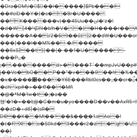
�Dra�DׄM\i�$��l�����]$Pb���!
��#eiD��Y�{�s��Br�U����
��K������v)��45Uu��نl�'z�!
�d�W[4�ӋDؒhl�b!h�V� �)�H����r��A
������A��i/2�БI��ΰ) |2��dW�U���e
���]���I��M%�� �/����
��6xS[��t}}��{� ��1�U�����-
���P._�
;�.�������d>�t���T`��mpJvU��p#
j��Ve�bO��P��"�v���9��h�%��
�x�����͸����Y6E���Rbl0cs��_��cr�
�ch xp#�>��Ҽ���Mñ
�@�*M�1w�t�;�a��
됐'�1�=��է@�C�m�u�yo����D��v��AxR5
��zD�+d6]�{sR�
D6��K��MI��'��&���҉�1.ɔAo �!
�(�FX�e�S0kd�3���r2�z�g�\/
��}