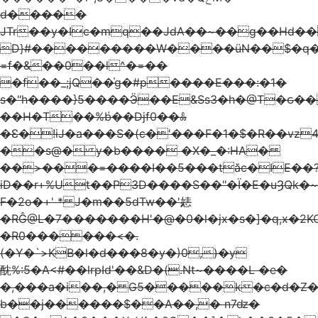
d�����
JTr��y�Ic�mq��JdA��~��g��Hd��}
D}#���������W����üN��$�q�
=f�&��0��l^�=��
�f��_;jQ��̍g�#p����E���:�1�
s�"h����}5����Ӭ��E&Ss3�h�@T�ԍ
��H�T��%b҆��Djf0��ꍘ
�Ɛ�!iJ�a���S�(c�'���F�1�$�R��vz
��s@� y�b���� �X�_�:HA�
��>���=����I��5���tӑc�IE��
іD��r+%Ut��P3D����S��"�Ϊ�E�uȜQk�
F�2o�+' * J�m��5dTw��'㥨
�RĜ@L�7�������H'�@�0�l�jx�s�]�q,x�2KC5
�R0������<�.
(�Ұ�`>KB�l�d���8�y�)0,)�y
酖%:5�A<#��lrpId'��&D�(.Nt~����L �e�
�,���a�i��,� G5�����k�c�d�Z�
b��j������$��A��,� n7ǳ�