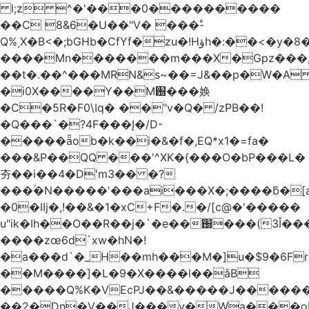
l;z ^�'���0����������
��C 8&6�U��"V�
���-ͣ
Q%˳X�B<�;bGHb�CfYf�zu�!Hؤh�:��<�y�8��}
����Mn�������m���X�Gpz���,
��t�.��^���MRN&s~��=J&��p�W�A ���p�
�i0X����Y��M԰���㛟
�C�5R�F0\Iq� ��"v�Q� /zPB��!
�Q���`�?4F���Į�/D-
�����ǟob�k��i�&�f�,EQ*x1�=fa�
���&P��QQ ���'^XK�{���O�bP���L�
夯��i��4�D'm3�� �?
���ۢ�N�����'���ai���X�;����ƃ�[a���NB�i�9�
�0�IIj�,!��&�1�xC+F�.�/[c@�'�����
u"ik�Ih��O��R��j�`�e��֐���(3Ǐ���ݗ��Oa'#&���ًy���R2�8g��-A]�Jͳ�o@=�Sl��K��W+��b١���E���{g$�����Gן�*�,�i7�
����zœ6d`xw�hN�!
�a���d`�_H��mh���M�]u�$9�6Fr
��M����]�L�9�X����l��
ǎB
�����Q%K�VEcPJ��&�����J������
��2�Dn�V��J���v�Wa���oR