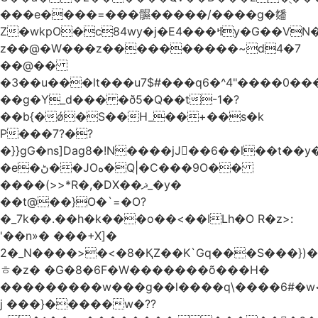
���e����=���䯥�����/����g�㸋
Z�wkpO�c84wy�j�Eߞ���4y�G��VN�+�� 8,yb�v1�"�J{�Jshdf�"�v[Q0�~��x���W$�>�QE�����ev��
z��@�W���z����������~d4�7
��@��
�3��u���lt���u7$#���q6�^4"����0
��g�Y_d��� �ð5�Q��t-1�?
��b{�ǿ�S��H_��+��s�k
P���7?�?
�}}gG�ns]Dag8�!N����jJ��6��l��t
�e�ڻ��JOه�Q|�C���9O��
����(>>*R�,�DX��ޛ_�y�
��t@��}O�
`=�O?
�_7k��.��h�k���o��<��ILh�O R�z>:
'��n»� ���+X]�
2�_N����>�<�8�ҚZ��K`Gq���S���})
ㅎ�z� �G�8�6F�W�������õ ���H�
���������w���g��l����q\����6#�w
j ���}�����w�??