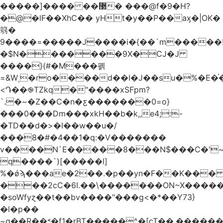
�����]���� ��޳� ���@f�9�H?
�@�lF��XhC�� yHt�y��P��aӽ�|OK�
篛�
9����=�����J����i�{��`m�����
�$N�������9X�CJ�J
����}(#�М���폙
=&Wͺ�ro����d��I�J��su�%�E�֗�
<Դ��֎TZkq�"����xSFpm?
`.�~�Z��C�n�ƹ�������0=o}
���0���Dm���xkH��b�k,,e4;:-
�TD��d�>�I��w��u�/
���8�#�4��1�q:�V�������
v����N`E�����8���N$���C�'~
q����`)[�����l]
%�ǿϡ���ae�2��.�p��yn�F��K��
���2cC�6I.��\�������ON~X�����
�soWfyɀ��t��bv����"���g<�*��Y73}
�l�p��
~g��R��˂�f1�ٟrBT�����^�[cT��,������