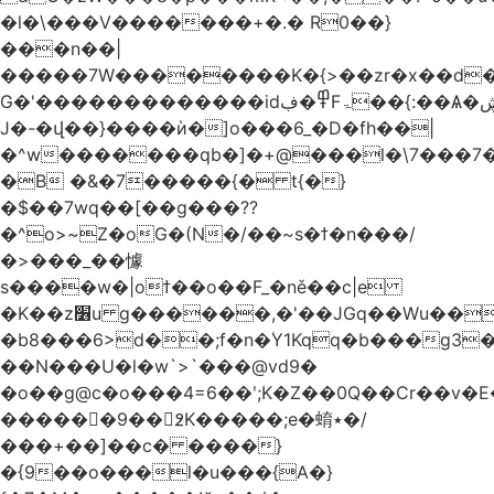
�l�\���V�������+�.� R0��}
���n��|
�����7W��������K�{>��zr�x��d���
G�'�������������id߾�ڣFۃ��{:��Ѧ�ڜ�^ZR��:7GG�����k�7�ew�Kv��g�lZ���c{$y�7OR���I�?
J�-�վ��}����ѝ�]o���6_�D�fh��|
�^w�������qb�]�+@���l�\7���7�&
�B �&�7�����{� t{�}
�$��7wq��[��g���??
�^o>~Z�oG�(N�/��~s�ϯ�n���/
�>���_��懅
s����w�|oϯ��o��F_�ně��c|e
�K��z׶u g������,�'��JGq��Wu����ƾd#z������W���m;�>���_!P���&ʚ
�b8���6>d��;f�n�۠Y1Kqq�b���g3��޽���~�J
��N���U�l�w`>`���@vd9�
�o��g@c�o���4=6��ʹ;K�Z��0Q��Cr��v�E��+��tVo
������9��߶K�����;e�蜟٭�/
���+��]��c� ����}
�{9��o���l�u���{A�}