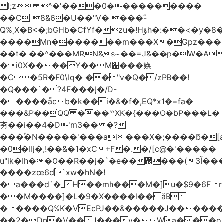
l;z ^�'���0����������
��C 8&6�U��"V�
���-ͣ
Q%˳X�B<�;bGHb�CfYf�zu�!Hؤh�:��<�y�8��}
����Mn�������m���X�Gpz���,
��t�.��^���MRN&s~��=J&��p�W�A ���p�
�i0X����Y��M԰���㛟
�C�5R�F0\Iq� ��"v�Q� /zPB��!
�Q���`�?4F���Į�/D-
�����ǟob�k��i�&�f�,EQ*x1�=fa�
���&P��QQ ���'^XK�{���O�bP���L�
夯��i��4�D'm3�� �?
���ۢ�N�����'���ai���X�;����ƃ�[a���NB�i�9�
�0�IIj�,!��&�1�xC+F�.�/[c@�'�����
u"ik�Ih��O��R��j�`�e��֐���(3Ǐ���ݗ��Oa'#&���ًy���R2�8g��-A]�Jͳ�o@=�Sl��K��W+��b١���E���{g$�����Gן�*�,�i7�
����zœ6d`xw�hN�!
�a���d`�_H��mh���M�]u�$9�6Fr
��M����]�L�9�X����l��
ǎB
�����Q%K�VEcPJ��&�����J������
��2�Dn�V��J���v�Wa���oR