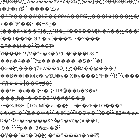
�S�wA�3���XvVծ�2G��]�k��3�5�c
r�,F�m$ ����'Z¿y
�͡+Fr����&'�LZ��00o&��PS���i�(���
<��֒!'@���&g�
(���6<%��E]� `U�_K��5��M}h.́�A��6�
(��T��1� G#'�;<(���%�2���
릩"��bt��Э�CT^
ˈd���E/V�f~�k�όʸdL�:���D8
��n�4��^z�������_�S��!
�>����q7+w��aO �Ba��@���i/
��B��f�k4x�{w$U�y�'X�y���ծ^F�Rc���
<˚/)���|��O !�}
�
�9�e��J�L6@��b�Ѕ�ԟ/
���_ћ�`�:�S�64V�#�'��@
�XJ93[TOdMf�>p��D�{�ZE�TΟ���?
8�wD_�&��W��˧K̴)2*�Om���&2W�p
D�76�S����&�d�Vc�@.��T,
{9�p��-3�z>�2
�Ɣ��`�c�Q�j�^�ő���a�o�磱