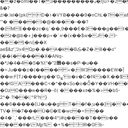
��z�omI��T� 3���������ڊ�rjG>�2��t
&�?
zl�.!eI�(pk{ D�۱�VYɃ����9�nChL�T�e&�+Qٳ�t:
'"� ����i�@�i���-��?
�(ME���zc�q`��,9���E�3���g��t
�z�@b�+܂Į���p+�`ҥ�(x��$w�J�,I-
���)�n/j��X
ae$&zʳ,"Jv4Qp�.��A�k�Bڪ�Z�.8��o"
[��(�����X�ANq-
�*J�4�4�S�%t"�"޻2��s�P-�u��
�=Ju���z�(���� +�;W3����EW�߳|
��w:F[TJ����rg��'Gܨ'c�x�C�f4s�X.��$Q�9���g'@�
��!GA ���C<�^��xSo�o�Ȭ�Y��VH��=
�OzO���ʀ��R�-ő( ����xϧ�%�>�b5-
2^� ?!��I,'^R"h }
��6�����[Ĳ�u��gT��f�;u��]j�'
TV� �7���Ù�I]�!E�wc�=!��
�4�`⡈���rL���4^)#q����T��o��
�� �#�\Ӎp% �+%� IR�Gb-