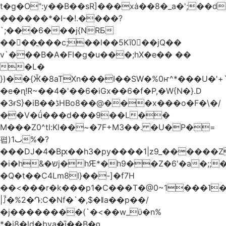
t�g�O":y��B��sR]���xȧ��8�_a�';��
������*�I-�!.����?
`;���6���j{NRБ
��򠋖��ֳ���c;��l��5Kĩ0��jQ��
v`���B�A�FI�g�u���;hX�e�� ��
�L�
})��{Ӂ�8aTXn���I��SW�%0ҥ^*���U�'+`
�e�ɳ!R~��4�'��6�iGx��6�f�P,�W{N�}.D
�3ɍS}�
iB ��ڈHBo8��@���x���o�F�\�/
��V�ǘ���d���9��L��
M���Z0^tl:Kl��~�7F+M3��. �U�P�=
폅)ٮ1%�?
���DJ�4�Bԗ��h3�py����1|z9_������Z
�і�h&�שj�hԘ*�h9��Z�6'�a�;;�m`%Y�iHDֶ�-
�Q�t��C4Lm8l}��-]�f7H
��<���r�k���p1�C���T�@0~1���˥�N�skC�BB��T�:��b6��;
|⨜�%2�Դ:C�Nf�`�,$�ǁa��p��/
�j��������(`�<��w_ϋ�n%
*�j8�ld�bya�ȉ��B�ƍ