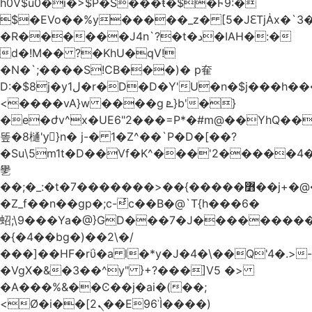
h0V$u0�i�>$P�S���ŧ�$�Ϝ9:�
$�EVo��%y�����_z� [5�JԐTjȦx�`3
�R������J4n`?�t�د�IAH�:�
d�!M�� ?�KhU�qV!
�N�`;����S!CB���)� p㚝
D:�$8j�y1ل�r�D�D�Y'U�n�$j���h�����*xU�t�oc[*2���H�������%�\+o���zعC7o+
<����vA}w ����g ܧ}b'�}
�e�ժv^x�UE6"2���=P*�#m@��YhQ��
똪�8樋'yٕ}n� j-� 1�Z^��`P�D�[��?
�Su\5m1t�D��Vf�K^���'2�����4�
㐦
��
;�_:�t�7�������>��{�����߻��j+�@�&����'��n���`�S~�-
�Z_f��n��gp�;c-ͭc��B�@`T{h���6�
蛁;\9���Ya�@}GD���7�J���������
�{�4��bg�)��2\�/
���]��HF�rΰ�a l�*y�J�4�\��Q'4�.>-
�Vg
X�&�3��^y" }+?���]V5 �>
�A���%&��Ͼ��j�ai�(��;
<Ø�i��[ܢ2��E96ʾÌ����)