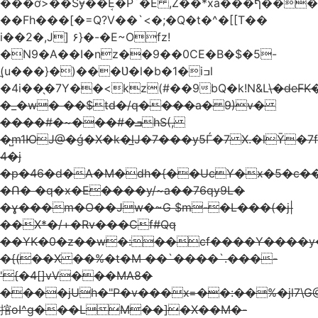
���ơ>�̚�Sɏ��ܱE�P`�Ε ,Z��*xa���ף���N��Nd��()$��]�k���%L���4�O�u����Qf���������h���N˥��(`�j��7.�X����gD��,,
��Fh���[�=Q?V��`<�;�Q�t�^�[[T��
i��2�,J] ۶}�-�E~Ofz!
�N9�A��Ι�nz��9��0CE�B�$�5-
(̪u���}�)���Ʋ�l�b�1�iߏl
�4i��̖�7Y��<kz(#��9bQ�k!N&L
\�deFK
�_�w� ��$td�/q����a� 9)v�
����#�~���#�ܒhS(,
�̺m1ЮJ@�ǵ�X�k�̲lJ�7���
y5Ѓ�7 X.�lȲ�
̐4�j
�p�46�d�A�M�dh�{��UcY�x�5�c��
�Ո� �q�x�E����y/~a��76qy9L�
�ɣ���m�O��Jw�~G $m-�L���(�j|
��X*�/+�Rv���Cf#Qq
��YK�0�z��w�:��cf����Y����y
�{(��X ��%�t�M ��`����`.���-
'{�4[]vV���MA8�
����jUh�"P�v���x=��:��%�jl7\
捾oI^g���LM��]�X��M�-