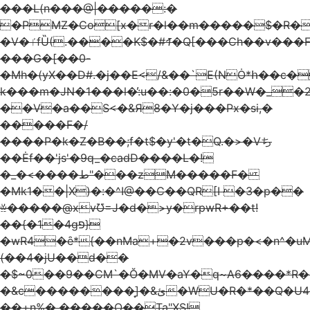
���L(n���@|�����:�
�PMZ�Co[x�r�l��m�����$�R�
�V�ٵfȔ(.����K$�#ꛋ�Q[���Ch��v���F�gC#�!
���G�[��0-
�Mh�(yX��D#.�j��E</&��`E(NȮ*հ��c�
k���m�JN�1���l�̓:u��:�0�5r��W�_�2
��V�a��S<�&Я8�Y�j���Px�si,�
�����F�/
����P�k�Z�B��;f�t$�y'�t�Q.�>�Vち
��Ėf��'js'�9q_�cadD����L�!
�_�<����ط"���zM�����F�
�Mk1��|X)�:�^I@��C��QR[I �3�p��
ꊗ�����@xvƱ=J�d�>y�rpwR+��t!
��{�1�4gפ}
�wR4�ȇ*{��nMa+�2v���p�<�n^�uM
(��4�jU��d��
�$~0��9��CM`�Ŏ�MV�aY�q~A6����*R�r
�&c��������͙]�&ئ�WU�R�*��Q�U44�� w&-}A�S���pE"K���[�
��+n%�.�����O��Ta"XS!