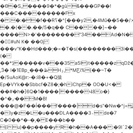
�Ѳ�S_����9�*�gù&���GP��!
���C���������Fx
� :�:��f��Rߖ�^[���y2,�4Mű��5��/:�����6�
�.�(��.��/5�q�� C����]~��
����N>�'��������"34��Ad�N���
�#uN K� ��0j
���v"K��Hd���;�=�T�s(��������3i�
(�
��*ڋ�����v���35 a5I)t�����zqǅ�^��[�E��Q؝1��k���
,ۜ3� l�1EBp˷���ڟHۉ,*MƸi%{��~T�
�/5uAoK@r:-�:i8�+�Q㨬
Ep�VYk��Sbbcf�Z8�;�hiChp� OO�U<�
��#�h�]6Q�1����|����Վ8o�}
�^�ٸ��M�B!
���@�F��Í���f����|d�s"�Nw�^j=͍)
�Iy�z�L�u���ĐLA����3؞de�7
C�0��*�-�,� E���b��
{iu)��p����yR�h��A��� :�9l`2�