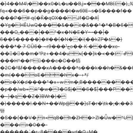
�}4��M4\�I��x0�L�u��B,j=���MB{(�)_%Bׯ�:�rR��6D�gHB�1Cˎӡ�k
fq<���6��p��g����t�wб9E~s�S����f��
���P�# q{�Ǩ�qOX��Jf�D�#|
�Yg�HȆUwQ����&��e�&��^�*�B�6�
���O_���|��^�x�N�E�Y~-��؜�|
��#�{�����5��6{�N��i(��kZP�ƾ�}
���*� 7 CǓ6� ~r9���¹ڄo�� K ����xe-
�����m�"Pz+��4�uɴ[��]k�
<��)`ߝk4RǦ��8�,%r�K��6
���H^��!^���c�C��㥫
�2C�ʸ&f�����xA�����*s���k��h�&��K
�m(���оE��hx�-+*/
�e�X�d����^�x+w:m�;B���������
�p��/wb=ӝ"�w�˥�G$j��6�$]���P��R
�~}�q��Z�}B
Wr�)�
�)�����!.��N+��Wp@��]sT�r�\tk�;�:��
떧
�S��ܰ{��V�˼n<qB�h�ZH�>Zl�Ǖw�^U 
���rn�0��-
������`�r-;8����vd�QݲM�