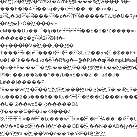
�c Z�ɀV�"d%X(�w?h8iL���X w��� a�-
���E�l�4��kq�y�c 3��L�`�o<�j]_
z.,�3de���i�z�T�����T\Ud�Ȕ�Ry
�n�]~C����vl-
eM���Du��``�lԩ�bi��S�9�/Z����=+
���ѥ�p�gÅ29Þ!�-
�݆+���i�V���_���
T���n�h���FR�8Uė9��5ɴi�$��F+
u�)l�1k���d.\o��R%g�~@�P,i��ƣ�mpL!#a:e
�=�+P�j��T'�q���G�:�n)ƚщ���
㤓�: ��u��&��^��/b� xS�V�Z �[ a8�J�
L#��I�����P
ՙ9���wr�Z��$���u��5�I�4S
to���2�s���8�'�Ks�^�B��C)���h(�
�U� 2��wc5� {:�����O&
{f����%�F�J�k3���a
Sv"V�W�b;���w <=��FA��`�)�
�V�=8�c6��1�\Y���l3D���N��AQ�jy�
�Ym:���Ve�e��d�əXF�U