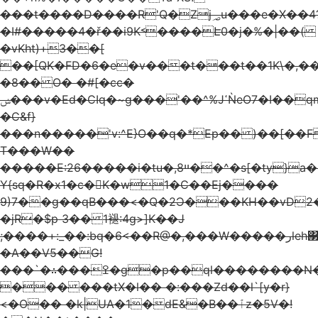
���t����D����R'Q�Zj؃u���e�X��4?
�I#�����4�ř��i9K˂����Է0�j�%�|��(
�vKht)+3��[
��[QK�FD�6�e�v���t���t��1K\�,�
�8�� O� �#[�cc�
ݾ���v�Ed�CIq�~g���'��^%JߵǸeO7�I��qmG��
�C&f}
���n�����'v:^E}O��q�*Ep�� )��[��F
T���W��
�����E:26�����i�tu�,ײ8��^�s[�ty}a����ǉ��<���<�
Y{sq�R�x1�c�񛍜K�w1�C��Ej����
9)7��g��qB���<�Q�2Ɔ���KH��vD2
�jR�$p 3�� 1褪:4g>]K��J
;����+:_��:bq�6<��R@�,���W�����رleh΃'��>�n�]�L�_.&��^�YR��M��q��ݴ�/
�A��V5��G!
���`�∴���ߐ�g�p��ql��������N�Lm����͖v$�f��u�C��j���
��� ���tX�l�� �:���Zd��l`[y�r}
<�O�� �k|UA�1�dE&�B��ٱz�5V�!