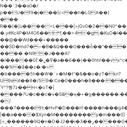
N��`3��a0�/
p��U�f9�j���|c<��h�LGA��}
���
R��{�]u���� +L���|>jGv0�2��N0^��
�.y#Kc4P�M4O6��*f,��>4�g,�KuO�l��
��@��Wd���+�����
��ŚD�md7�~�B�&Q���O���ȫ��"����
���� �N9�J���A?
�l�����0['�ީ_�ߜ�a��6��)��0hhṙ��vx^c�>A�2�EA�
��%�å��z�:�=
�b����5h��W�`>�M�t"�&��o�zT�kn?
U9s4��8�/59�:Ce�0���h�8���:�
Ύ^?쪵7z��H<�oΤ�|
����7U�c��c�v�S&�ң�+�g������:��
�/
���7����iH;�HvP�D���Ҥ����h���g4
|��a����$Xyn�M�������� y�m���0]
[+_������9Q�n�D�J2��i�ر��3�����G��Q�c?