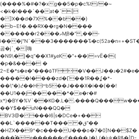
{����%�#�?�xg��5�p�c%t/�~
<�k�l���`��at�`|
� ]X��d�7X%��b��}
�b~Ef�.��RX��rg�N����
������r2���ވӍB�" ,��-
i���j"N`���3�������Ԏ�c(52a�n=+�ST�
곰�j`˲�|嗨
�N9\�]�q"��Xؤ#1eK�"+��)=vË�I(
�p�&��� �
2~E�*s�e�"���۵TF�V��J��ɹ�2#�e
�����!����zd�Ӷ��1R��ʆ�*-
��\"�)߄��Hlײb5��J���X�i��{��!
��U1��j�����*�e�r�#
x*)�BY�%V`��KG�.L�.����Q���w�
��Y$��uN���QQ�
BV3@� ���I6|s�DCe�+��
��L`������T��� �ق"��
�HZX��9^�c����U���o�7�0]N��$Z�
���֠�e������vF����J�} {�juk�R&�]D-