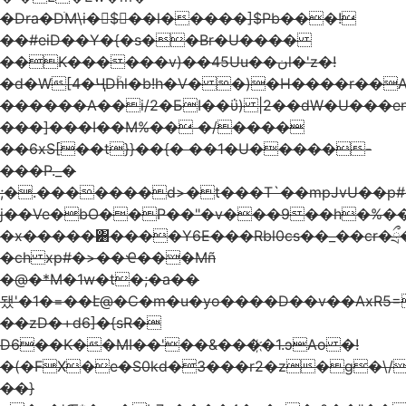
�Dra�DׄM\i�$��l�����]$Pb���!
��#eiD��Y�{�s��Br�U����
��K������v)��45Uu��نl�'z�!
�d�W[4�ӋDؒhl�b!h�V� �)�H����r��A
������A��i/2�БI��ΰ) |2��dW�U���e
���]���I��M%�� �/����
��6xS[��t}}��{� ��1�U�����-
���P._�
;�.�������d>�t���T`��mpJvU��p#
j��Ve�bO��P��"�v���9��h�%��
�x�����͸����Y6E���Rbl0cs��_��cr�
�ch xp#�>��Ҽ���Mñ
�@�*M�1w�t�;�a��
됐'�1�=��է@�C�m�u�yo����D��v��AxR5
��zD�+d6]�{sR�
D6��K��MI��'��&���҉�1.ɔAo �!
�(�FX�e�S0kd�3���r2�z�g�\/
��}