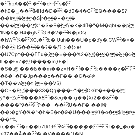
� rpA����dޟs�
�h9�؃��MI1d�D�,�d0�4�GEQ����S?
��#��S|r��+��
���)��k^�$�E�f/�K�4�"�M�qb(��p
1N�K�,H4�gNG.6�2�N�p0Q
�IsWK� XC,�b�IUuh���U�p�ďy�.CW
(P�HS����?��/?_>�}>e/
�U7Cp^���u�,�=���%2�{����
ƖIl��ŁvZ�l����m,Œ�|
�S�,@.���Ѣ��m��z=H���;k����ܟ���x��]^X���M�
�6�`�F�Jp���c��F�� �Cް�ԍ羷
�T��w�t`~��VS}
�C~�E���33�Qg���~":�Ok6t�±���
ȳ*�-Za!���A5 �&cg�� g��}X\2��&�
����"9�^��_ ��U��F� ��l㚂
��:�gY�%�^�h�E�r�9�U���K)�o�$1
��*%,
(c��r�d��b7tlՈ:R¼���ީ�� T��_�o���
<97��Ã��� �V����`t�N