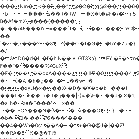
���Nm�<��ܺ��^@�2�q@2����6
b  ���s��R�RW�X�ț�#F�/�m5
B�Af�mXs���(�����
�z��/מ���45=���`t�,T�����٣G$��.vǺ��m
��
]�z~�,k���2�81Z{��O,�f�G��bY�2u.�}
�/
�&D6�d�L.�f�h,N��IvLGT3Xo}FY'�9�
F��"�����R@CuX
�F�����oxA����,�1Ѭ�0���4ZH���>�dk0ڌ{���n��f�s7�����M���:�r���=�
�ǜ�A �h�g��":�L��w�
��xyU�x���Xч�D�:�X�d�b` ���!
���L�F��\ً� �lj���|-(%�\F���J�'X�'t
�a_h�ze�F���' x��
��܅BCA���N�ઉ��r���O1}�
�b� Q�|��?6���^���
��4��Wn�0s��A��+�G�@J�|��Ƶ!
��RA�8%�@�T跂