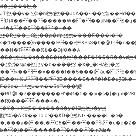
d�����
JTr��y�Ic�mq��JdA��~��g��Hd��}
D}#���������W����üN��$�q�
=f�&��0��l^�=��
�f��_;jQ��̍g�#p����E���:�1�
s�"h����}5����Ӭ��E&Ss3�h�@T�ԍ
��H�T��%b҆��Djf0��ꍘ
�Ɛ�!iJ�a���S�(c�'���F�1�$�R��vz
��s@� y�b���� �X�_�:HA�
��>���=����I��5���tӑc�IE��
іD��r+%Ut��P3D����S��"�Ϊ�E�uȜQk�
F�2o�+' * J�m��5dTw��'㥨
�RĜ@L�7�������H'�@�0�l�jx�s�]�q,x�2KC5
�R0������<�.
(�Ұ�`>KB�l�d���8�y�)0,)�y
酖%:5�A<#��lrpId'��&D�(.Nt~����L �e�
�,���a�i��,� G5�����k�c�d�Z�
b��j������$��A��,� n7ǳ�