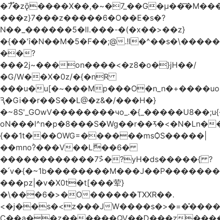
�7֟�zǭ����X��,�~�7_��G�μ��͞�M��
���z}7�
��z�����6�O��E�s�?
N��_������5�ll.���-�(�x��>��z}
�{�� '�N��M�5�F��;@ֺ.!I�^��s�\���
��?
���2j~���on����<�z8�o�}jH��/
�G/W��X�0z/�{�nR
���u�u[�~���Mp���O�n_n�+����uo"
Ԇ�Gi��r��S��L@�z&�/���H�}
�~8S'_GOwV��������чo_.�{_�����U8��;u{����٣�,��/][o�k
oN���l^n�p�8���S�Wg��r��ꛦ�<�N�Ln��
{��1t���OWG=������msѺS�����|
��mno۫?���V��Lޮ��6�
������������7߯>�?yH�ds�����{ ?
�՛v�{�~1b��������M���J��P�����������ܾ��߬��_u�Y���ߜ��lMߵ�u�ן�������B���5
���pz|�v�X0t�t[���荤}
�\���6�>�O������TXXR��.
<�j��s�<z���JW����s�>�=�̽����
C��a��z������QV��D���z�ֻ����ʌY_ٹ1y��9߶�ם�R�