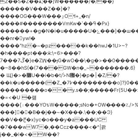
Z��5�Z��ѧ;��]W������/�/��}
������V���Z��]�?
����OG�߭��W���ٷOߞ+_�n/
���ۛ�#��������VmKw�ߟ��ߴ�Px}
������+�g�N�i�u�����U�ݻ���]��ш������vb}
��nr�yw!�
����ʺhz�~�pz�����k��һwJ�1U>~?
�h����pt���ӝ:\=6>���?
7���7ڴ�}e�Zꟽ��ɟG�wO��\�g�>��0�����%��Gɸ�V_�l�ۧ7# �ib���4Eyh�ڭ��w��2>�=�<��v{��i��|
�~8��hS{�(7���GW�n�_~�������.6}
� Щ}�>�߼U��i�b�t/۟>N޿�}�p�׀�Z/�?
��k�u�����(�Z_�߇7���������o]?}0��7/
���������o��y.s��;�����Fr{5U��
�=<�U �럟
����[۽���YOԏW�����;sNo�+OW�̷���؉/>%��݌ޞ5��@�z^ޝ������˱�h/7֧7�����O�|
���]��B��j��~�X���.\��;��Ͽ}
��V��ޫʗ�x}yc�օ���y�a���UC
�7���wW7�,��Ccz����<�^|콹
j��_�l�<�W��?