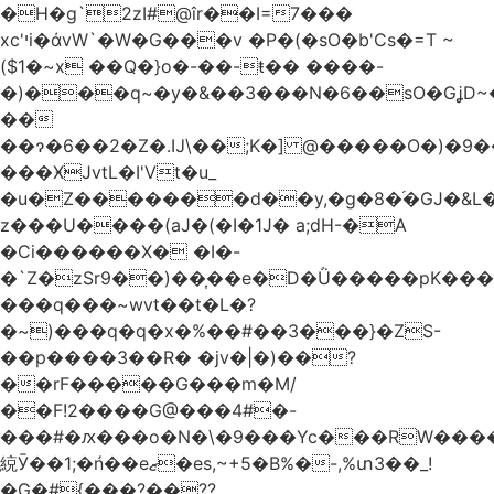
�H�g`2zI#@îr��I=7���
xc'יi�άvW`�W�G���v �P�(�sO�b'Cs�=T ~
($1�~x ��Q�}ο�-��-ŧ�� ����-
�)���q~�y�&��3���N�6��sO�GʝD~�G
��
��ɂ�6��2�Z�.Ĳ\��;K�] @�����O�)�9���W��v��v6p
���ӾJvtL�I'Vt�u_
�u�Z�������d��y,�g�8�֜�GJ�&L
z���U����(аJ�(�I�1J� a;dH-�A
�Ci������X� �I�-
�`Z�zSr9��)��͎��e�D�Ǜ�����pK����
���q���~wvt��t�L�?
�~)���q�q�x�%��#��3���}�ZS-
��p����3��R� �jv�|�)��?
��rF�����G���m�M/
��F!2����G@���4#�-
���#�ԕ���o�N�\�9���Yc���RW���
綂Ӯ��1;�ń��eޒ�es,~+5�B%�-,%տ3��_!
�G�#{���?��??