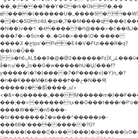
��_�;���?��Y�C�rk�Օki?�,��
в����(������U�_����5���W
�j�c�SGtz4d.�ַqs�,7��M����q���l(�
�N��}v��٦`�۸����f�ח@���>�ĉ��I&J�-
���7�~�5cn� �..�Q4�>���\Ο� ����
����ځ� 3tps'�Px�E4�V�Ftzi���R�q?
��߇o�Ȗ��
|s�h6ܢAL$��9�@�@2������Fz|XݾL���ϋ���o�/
ǟ�nڷ��/ߏo��G�w�����hU�Џ/���f?
y�����\�?�}����7�P����x{�Y}n_�?
�n��K���M�b����۳��ݗ�N��돽
�����z��$|����_u/>
<�&+�q�����_���M�����m�)��F���
���;��>������
ԇx��O���t���r�P'o
���ַ�W���n5���-
�br�������Ż�w���^�����a�-
���6Β�'���������?O?
�
����{����{[�x��l���]�oj�����|vG