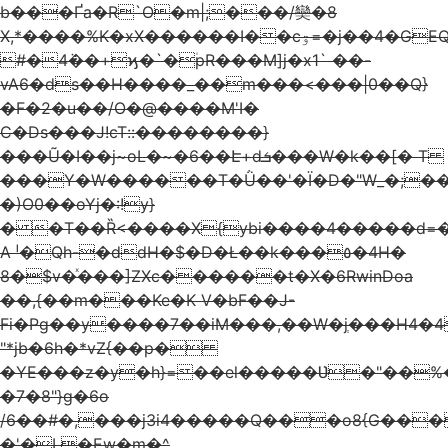
b���Ґa�R`O�m|;���/奱�8
X,*����%K�xX������I��cۊ=�j��4�GEQ����S
#�4ܵ��+ϗ�`�۠pR���M]j�x1` ��-
vA6�ds��H����_��m���<���|0��Q}
�F�2�u��/O�@����М'I�
C�Ds���J!cT::��������}
���Ũ�I��j~oL�~�6��Է+dܭ���W�k��[� T
���Y�W������T�Ǜ��'�Ϊ�D�"W_�;��
�)O0��oYj�:!y}
� �T��Ȑ<����X{ybi����4�����d=�M��7d�+h#B٫]��ͼ�s
A ˡ�Qh-�ddH�$�D�Ł��k�­��٥�4H�
8�$v�ͯ���]ZXc������t�X�6RwinDoa
��,{��m���Ke�K V�bF��J-
Fi�Pg��y����7��iM���,��W�jְ���H4�
"*jb�6h�*vZ{��p�
�YE���z�y�h}=��el�����Ʋ�"��%�R
�7�8"}g�6o
/6��#�,���j3i4�����Q���o8{G��
�'�L�Ew�m�^