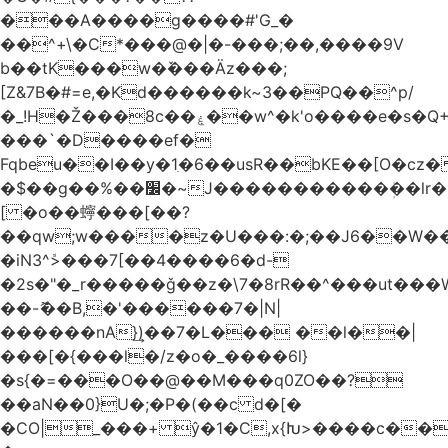
���A����g����#'G_�
��^+\�C*���@�|�-���;��,����9V
b��tK���w�ٚ���Äz���;
[Z&7B�#=e,�Kd������k~3��PQ��^p/
�_!H�Ž���8c��ۼ��w^�k'o����e�s�Q+�Х�
���`�D����ef�
Fqbeu��I��y�1ִ�6��usR��bKE��[O�cz�
�$��g��%��׼�~J�����������ܲ��lr�~��ȏ�3����+�unZ��0���%\�A����6P�9���������r��������v������ܖ���1{3Ĳ�&Rj!X��Hp�v�կ�?]��&
[ �o��䗿���[��?
��qw;w����z�U���:�;��J6��W�
�iN3^ܽ>���7[��4����6�d-
�2s�"�_r�����ǧ��z�\7�8rR��^���ut���
��-ޮ��B,�'������7�|N|
������nA}͢)��7�L��� ��l��|
���[�{���l�/z�o�_����6l}
�s{�=���O��@��M���q0ZO��?
��aN��0}U�;�P�(��c d�[�
�CO|_���+ ŷ�1�C,x{Խ>����c��