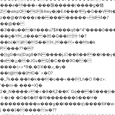
���e����=���䯥�����/����g�㸋
Z�wkpO�c84wy�j�Eߞ���4y�G��VN�+�� 8,yb�v1�"�J{�Jshdf�"�v[Q0�~��x���W$�>�QE�����ev��
z��@�W���z����������~d4�7
��@��
�3��u���lt���u7$#���q6�^4"����0
��g�Y_d��� �ð5�Q��t-1�?
��b{�ǿ�S��H_��+��s�k
P���7?�?
�}}gG�ns]Dag8�!N����jJ��6��l��t
�e�ڻ��JOه�Q|�C���9O��
����(>>*R�,�DX��ޛ_�y�
��t@��}O�
`=�O?
�_7k��.��h�k���o��<��ILh�O R�z>:
'��n»� ���+X]�
2�_N����>�<�8�ҚZ��K`Gq���S���})
ㅎ�z� �G�8�6F�W�������õ ���H�
���������w���g��l����q\����6#�w
j ���}�����w�??