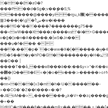
���{�ƶ0�?
���Pl��d�Sg�;v��ީ��S;%
!t������@����yi�m͚u_k޼]�����q�~\��b��
뿛3���{� \g�?ͭس�w�i���
�a�G�"
������7�������g75��
��<wW���X���z����xs'�i�+G���
x�ğ�[e�n�A�����,�|wS�Jn��|
���ٜu�f�(�� �|
���.���p�`�c�ww�X�[�����.�ӈ�4���6q�Gg�UNq�ؽ��
G�5���y�hPO�G��������y�H�ܛ 8�G�
��O�� |
����T��ǻ_���ɵB���ӛ��:��&y<>"�˞K��x
�݋�{Q��6�E<�{�o�x���:>�����>o۶N��T�(!
��]}
�nn٭���[v3�m�h�:U�������-
>��CG�ߴ�Z��t���=�:�?
�J&oΜ��>_�������ݶk�V=��zç����go��[`k��X�����#���Ф���G�z��0��h�|?
�+��
dC�zW���8�p���mR<��,���.=J��ů