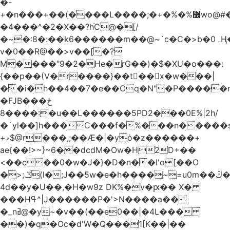
�-
+�n���+��(����L����;�+�%�%߼wo@#�.�
�4���^�2�X��?h֬C@�[/
�~�:8�:��k6������m��@~`c�C�>b�0ہҢ�/(�����[��M�E�R�S�[؞
v�0��R@��>v��[�?
M����"9�2�He�rG��)�$�XU�o���:
{��p��(V�r����}��t񗿛�� x�w���|
��i�h��4��7�e��Oq�N"�P�����
�FJB�څ��
����8:�u��L������5PD2���0E%|2h/
�`yl��]h���C���f�%���n�����s�t 
+މ$@r���,;��Æ�|�yȯ�z������+
ae{��!>~}~6��dcdM�Ow�H2D+��
<��c��0�w�J�}�D�n��l'o[��O
�>;ݣ(l�;J��5w�e�h����~=u0m��ڭ���r�P����2�
4d��y�U��,�H�w9z DK%�v�ԗ�� X�
���Hߟ^|J������P�'>N����a��
�_nߥ@�y~�v��(��e0��|�4L���
��)�q�Oc�d'W�Q���1[K��|��