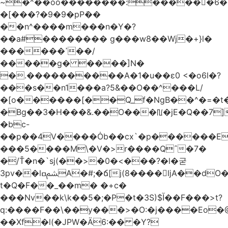
~�^��oo��������:�����￾�6�
�[���?�9�9�pP݁��
��n^����m���n�Y�?
��a#�������� g���w8��Wj�+}l�
������ߴ��/
�����g� ����]N�
�.����������A�1�u��ɛ0 <�o6l�?
���s��n1���a?5&��O��^���L/
�[o������[��Q_f�NgB��^�=�t�
�Bg��3�H���&.��O���ꡃ�jE�Q��7]
�bc-
��p��4V����Ȯb��cx`�p������E
���5����M\�V�>r����Q
ˆ�7�
�/Ť�n�`sj(��>�0�<���?�l�굳
3pv��lﴨߛA�#;�ճ[j(8����򉢔ǉA��dO���n 9�i���yY��$�r�n�y�W��܅
t�Q�F��_��m� �+c�
���Nv��k\k��5�;�P�t�3S)$آ��F���>t?
q:����F��\��y���>�O:�j����Eo�@
��Xf�l(�JPW�Ä6:�� �Y?