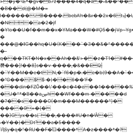
>�y�'Œ*�gv�b7z����4�q�a�˖&��"�� 
�B��d(@�M�=
l������.B����.bebAŉ�&v��2x�6tܙ]�U|
�Nl�a�2�jf
�Y!o��U�f��m��x�YMa���W�#Ϙ5��jVp~Yg
�
���@�ǁG��hq�U�(K���`�3��&�^����
�-
q���TKT�N�x��Ah��&'>��z�T1� #��
褜�� �]!��8]s��v ����,�&��EQ|
�`Y��M��e�tN,�`f6�p�.�e�b(9��A�`�
�"G���$$ �)��6��'F�
���din�FZÕ��\՚���c�4�e��1�����%
�J�^*�B��aڛh��Wf���m � ����d
�?�̇�s����O{�m���M������^}�
��� �9=�{�
��}Gyx��s{`��,����#U�n�Ŵ�
˗�Y��)�Dt¹��a�5����
ˈӅSy�q�"�RU��F�͛□����* A�z����*�?