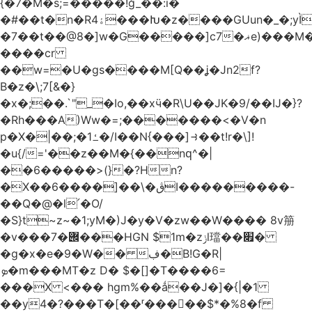
{�7�M�s;=�����!ğ_��:i�
�#��t�n�Rۀ4���Խ�z����GUun�_�;yÌ����M�5������ @�Mνңv��?
�7��t��@8�]w�G�����]ϲ7�ޣe)���M�)�#��RrH?
����cr
��w=�U�gs����M[Q��ʝ�Jn2f?
B�z�\;7[&�}
�x�;��.`"_�Io,��xӵ�R\U��JK�9/��IJ�}?
�Rh���A)Ww�=;�������<�V�n
p�X�|��;�ߑ1�/I��N{���]⥽��t!r�\]!
�u{/='��z��M�{��nԛ^�|
��6�����>(}�?Hn?
�X��ڨ�\��[����6I���������-
��Q�@�l՛�O/
�S}t~z~�1;yM�)J�y�V�zw��W���� 8v笧
�v�
��݌�7���HGN $1m�zݫl璫��׏�
�g�x�e�9�W�� ڣ�B!G�R|
ܤ�m���MT�z D� $�[]�T����6=
���X <��� hgm%��ǻ��J
�]�{|�1
��y4�?���T�[��ʳ����ٕ�$*�%8�f